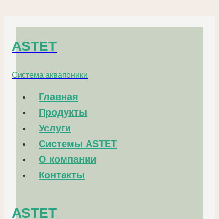
Перейти
к
ASTET
содержанию
Система аквапоники
Главная
Продукты
Услуги
Системы ASTET
О компании
Контакты
ASTET