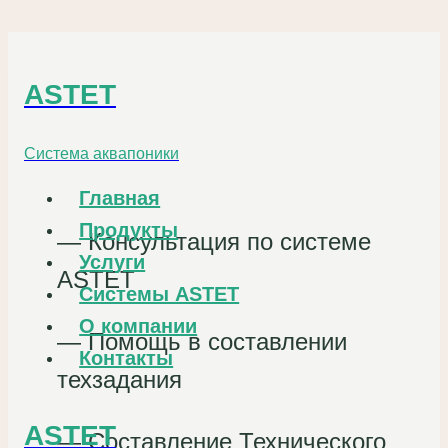
Перейти
к
ASTET
содержанию
Система аквапоники
Главная
Продукты
— Консультация по системе
Услуги
ASTET
Системы ASTET
О компании
— Помощь в составлении
Контакты
техзадания
ASTET
— Составление Технического