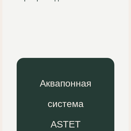
Аквапонная
система
ASTET