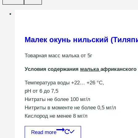
Малек окунь нильский (Тиляп
Товарная масс малька от 5г
Условия содержания
малька
африканского
Температура воды +22… +26 °С,
рН от 6 до 7,5
Нитраты не более 100 мг/л
Нитриты в моменте не более 0,5 мг/л
Кислород не менее 8 мг/л
Read more