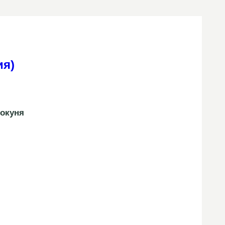
ия)
 окуня