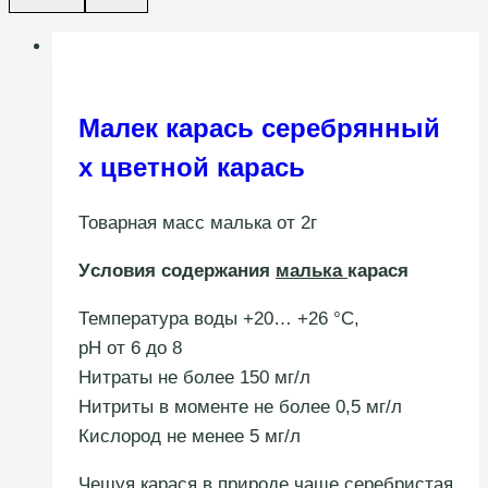
Малек карась серебрянный
х цветной карась
Товарная масс малька от 2г
Уcловия содержания
малька
карася
Температура воды +20… +26 °С,
рН от 6 до 8
Нитраты не более 150 мг/л
Нитриты в моменте не более 0,5 мг/л
Кислород не менее 5 мг/л
Чешуя карася в природе чаще серебристая