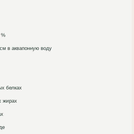
5 %
3см в аквапонную воду
ых белках
х жирах
ах
де