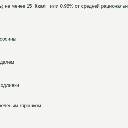
ь
) не менее
15 Ккал
или 0,98% от средней рационально
ососины
ндалем
подливки
 зеленым горошком